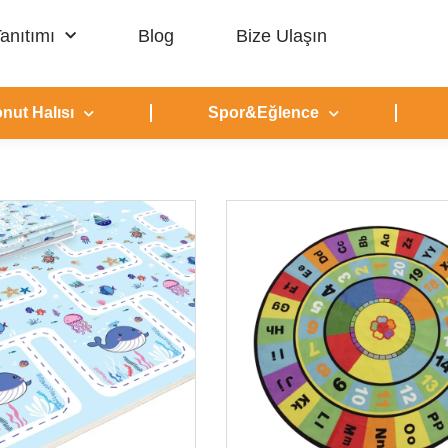
anıtımı
Blog
Bize Ulaşın
nut Halısı
Spor&Eğlence