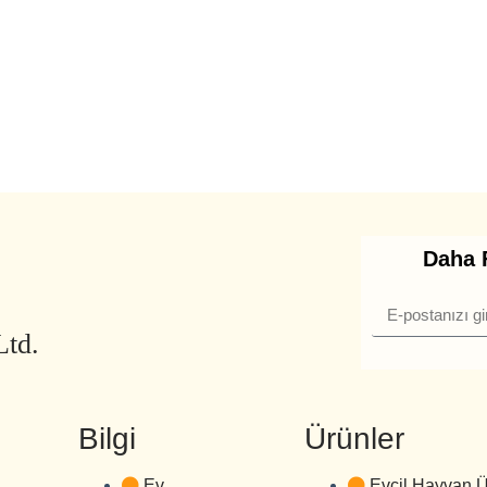
Daha F
Ltd.
Bilgi
Ürünler
Ev
Evcil Hayvan 