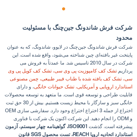
شرکت فرش شاندونگ جین‌چنگ با مسئولیت
محدود
شرکت فرش شاندونگ جین‌چنگ در لایوو، شاندونگ، که به عنوان
پایتخت غیر بافته‌ای چین شناخته می‌شود، واقع شده است. این
شرکت در سال 2010 تاسیس شد. ما عمدتاً به فروش می
پردازیم
تشک کف کامپوزیت پی وی سی، تشک کف کویل پی وی
سی، تشک کف بافته شده با طناب فیبر طبیعی، چمن مصنوعی
استاندارد اروپایی و آمریکایی، تشک حیوانات خانگی
، و دارای
قابلیت طراحی و توسعه قوی است. ما متعهد به توسعه محصولات
خانگی سبز و سازگار با محیط زیست هستیم. بیش از 30 حق ثبت
اختراع از جمله 3 اختراع اختراع وجود دارد. سفارشی سازی OEM
و ODM را انجام دهید. این شرکت اکنون یک شرکت با فناوری
پیشرفته است. گذشت
ISO9001، گواهینامه چهار سیستم، آزمون
استاندارد اتحادیه اروپا REACH، تست محصول SGS قانون