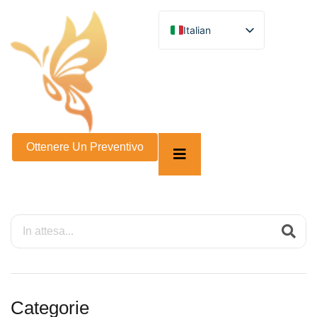
Italian
English
German
French
Spanish
Turkish
Russian
Arabic
Persian (Afghanistan)
Ottenere Un Preventivo
Hebrew
Bengali
Persian
Scottish Gaelic
Panjabi
Croatian
Slovenian
Greek
Afrikaans
Korean
Japanese
Categorie
Portuguese