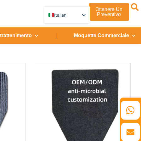
Ottenere Un
Preventivo
Italian
English
German
French
ntrattenimento
Moquette Commerciale
Spanish
Turkish
Russian
Arabic
Persian (Afghanistan)
Hebrew
Bengali
Persian
Scottish Gaelic
Panjabi
Croatian
Slovenian
Greek
Afrikaans
Korean
Japanese
Portuguese