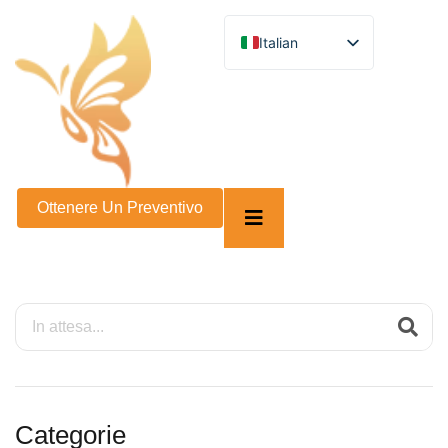
Italian
English
German
French
Spanish
Turkish
Russian
Arabic
Persian (Afghanistan)
Ottenere Un Preventivo
Hebrew
Bengali
Persian
Scottish Gaelic
Panjabi
Croatian
Slovenian
Greek
Afrikaans
Korean
Japanese
Categorie
Portuguese