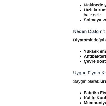
Makinede y
Hızlı kuru
hale gelir.
Solmaya v
Neden Diatomit 
Diyatomit
doğal o
Yüksek emi
Antibakteri
Çevre dos
Uygun Fiyata Ka
Saygın olarak
üre
Fabrika Fiy
Kalite Kont
Memnuniyet