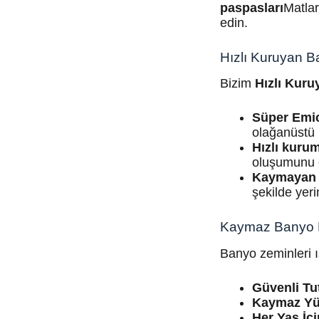
paspasları
Matlar
edin.
Hızlı Kuruyan B
Bizim
Hızlı Kur
Süper Emic
olağanüstü
Hızlı kuru
oluşumunu e
Kaymayan 
şekilde yeri
Kaymaz Banyo 
Banyo zeminleri ıs
Güvenli Tu
Kaymaz Yü
Her Yaş İç