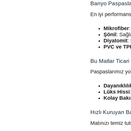
Banyo Paspasla
En iyi performans
Mikrofiber
Şönil
: Sağ
Diyatomit
:
PVC ve TP
Bu Matlar Ticar
Paspaslarımız yoğ
Dayanıklılı
Lüks Hissi
Kolay Bak
Hızlı Kuruyan 
Matınızı temiz tu