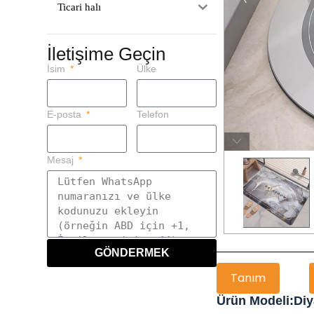
Ticari halı
İletişime Geçin
İsim
Ülke
E-posta
Telefon
Mesaj
GÖNDERMEK
Tanım
Ürün Modeli:Di