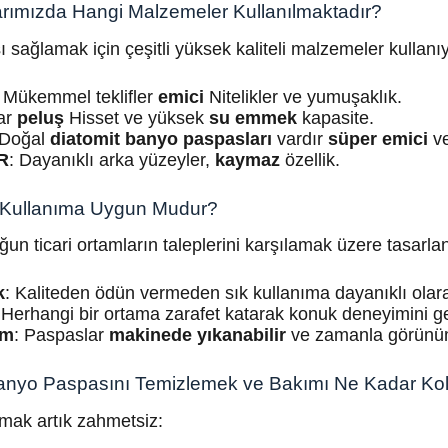
rımızda Hangi Malzemeler Kullanılmaktadır?
ı sağlamak için çeşitli yüksek kaliteli malzemeler kullanı
: Mükemmel teklifler
emici
Nitelikler ve yumuşaklık.
lar
peluş
Hisset ve yüksek
su emmek
kapasite.
 Doğal
diatomit banyo paspasları
vardır
süper emici
ve
R
: Dayanıklı arka yüzeyler,
kaymaz
özellik.
i Kullanıma Uygun Mudur?
un ticari ortamların taleplerini karşılamak üzere tasarlan
k
: Kaliteden ödün vermeden sık kullanıma dayanıklı olarak
:Herhangi bir ortama zarafet katarak konuk deneyimini geli
ım
: Paspaslar
makinede yıkanabilir
ve zamanla görünüml
Banyo Paspasını Temizlemek ve Bakımı Ne Kadar Kol
tmak artık zahmetsiz: