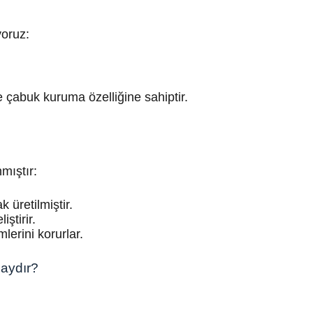
yoruz:
 çabuk kuruma özelliğine sahiptir.
mıştır:
 üretilmiştir.
ştirir.
erini korurlar.
aydır?