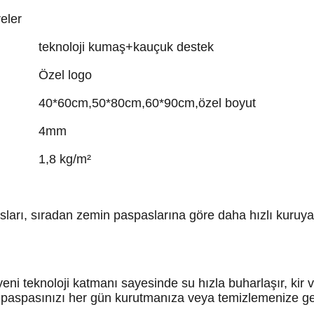
eler
teknoloji kumaş+kauçuk destek
Özel logo
40*60cm,50*80cm,60*90cm,özel boyut
4mm
1,8 kg/m²
arı, sıradan zemin paspaslarına göre daha hızlı kuruyan
ni teknoloji katmanı sayesinde su hızla buharlaşır, kir
o paspasınızı her gün kurutmanıza veya temizlemenize g