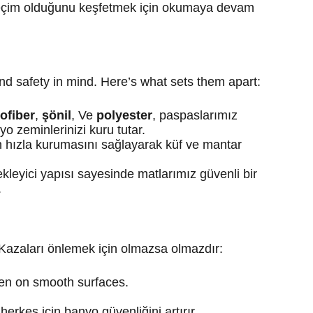
ir seçim olduğunu keşfetmek için okumaya devam
d safety in mind. Here’s what sets them apart:
ofiber
,
şönil
, Ve
polyester
, paspaslarımız
o zeminlerinizi kuru tutar.
n hızla kurumasını sağlayarak küf ve mantar
kleyici yapısı sayesinde matlarımız güvenli bir
.
Kazaları önlemek için olmazsa olmazdır:
ven on smooth surfaces.
, herkes için banyo güvenliğini artırır.