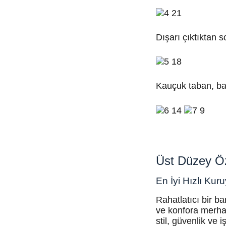
Dışarı çıktıktan s
Kauçuk taban, ban
Üst Düzey Öze
En İyi Hızlı Ku
Rahatlatıcı bir 
ve konfora merh
stil, güvenlik ve