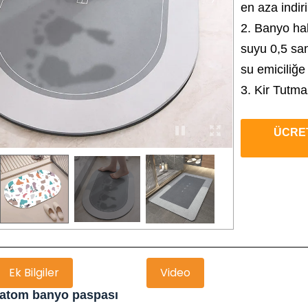
en aza indiri
2. Banyo ha
suyu 0,5 san
su emiciliğe
3. Kir Tutma
ÜCRET
Ek Bilgiler
Video
yatom banyo paspası