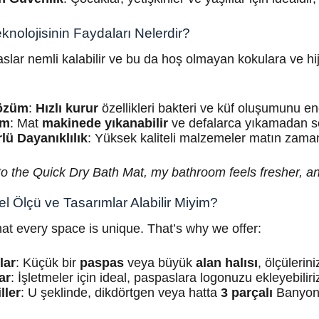
knolojisinin Faydaları Nelerdir?
lar nemli kalabilir ve bu da hoş olmayan kokulara ve hij
Çözüm
:
Hızlı kurur
özellikleri bakteri ve küf oluşumunu en
ım
: Mat
makinede yıkanabilir
ve defalarca yıkamadan so
ü Dayanıklılık
: Yüksek kaliteli malzemeler matın zaman
 to the Quick Dry Bath Mat, my bathroom feels fresher, 
l Ölçü ve Tasarımlar Alabilir Miyim?
t every space is unique. That’s why we offer:
lar
: Küçük bir
paspas
veya büyük
alan halısı
, ölçülerin
ar
: İşletmeler için ideal, paspaslara logonuzu ekleyebiliri
ller
: U şeklinde, dikdörtgen veya hatta
3 parçalı
Banyonu