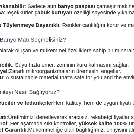
ıkanabilir
: Sadece atın
banyo paspası
çamaşır makine
ma
:Teşekkürler
çabuk kuruyan
özelliği sayesinde yıkama
e Tüylenmeye Dayanıklı
: Renkler canlılığını korur ve m
Banyo Matı Seçmelisiniz?
larak oluşan ve mükemmel özelliklere sahip bir minerald
cilik
: Suyu hızla emer, zeminin kuru kalmasını sağlar.
yel
:Zararlı mikroorganizmaların üremesini engeller.
tu
: A sustainable material that’s safe for you and the env
liteyi Nasıl Sağlıyoruz?
ticiler ve tedarikçiler
Hem kaliteyi hem de uygun fiyatı 
atı
:Üretimimizi denetleyerek aracısız, rekabetçi fiyatlar
rol
: Her aşamada sıkı kontroller,
yüksek kalite 100%
ür
 Garantili
:Mükemmelliğe olan bağlılığımız, en iyisini a