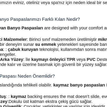
ımızın eviniz, oteliniz veya spa'nız için neden ideal b
anyo Paspaslarımızı Farklı Kılan Nedir?
uyan Banyo Paspasları
are designed with your comfort an
i Malzemeler
: Birinci sınıf malzemeden üretilmiştir
mikr
 bir deneyim sunar
su emmek
yetenekleri sayesinde bany
ma
: :
çabuk kuruyan
teknolojisi, kullanımdan sonra matı
ngeller.
Arka Yüzey
: İle
kaymayı önleyici
TPR
veya
PVC
Deste
nde kalır ve üzerine basmak için güvenli bir yüzey sağlar
Paspası Neden Önemlidir?
landığında tehlikeli olabilir.
kaymaz banyo paspasları
tuş
: :
kaymaz
backing ensures the mat doesn’t slide, e
zey
:Dokulu üst katman ekstra çekiş gücü sağlar.
in Güvenlik
: Çocuklar, yetişkinler ve yaşlılar için idealdir