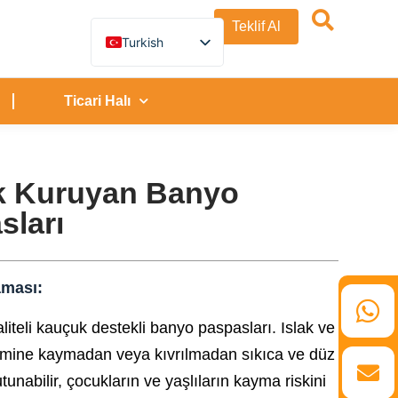
Teklif Al
Turkish
English
German
French
Ticari Halı
Spanish
Italian
Russian
Arabic
Persian (Afghanistan)
 Kuruyan Banyo
Hebrew
sları
Bengali
Persian
Scottish Gaelic
Panjabi
Croatian
aması:
Slovenian
Greek
liteli kauçuk destekli banyo paspasları. Islak ve
Afrikaans
Korean
mine kaymadan veya kıvrılmadan sıkıca ve düz
Japanese
utunabilir, çocukların ve yaşlıların kayma riskini
Portuguese