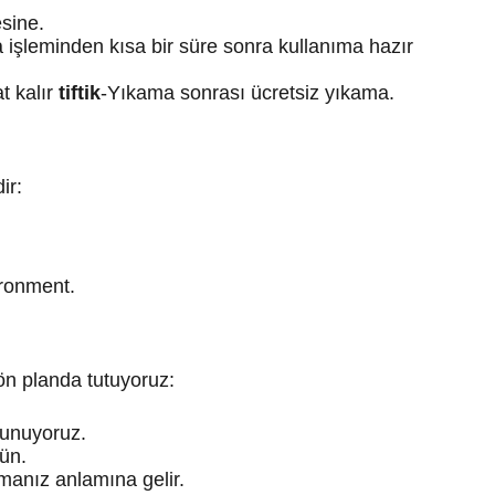
sine.
 işleminden kısa bir süre sonra kullanıma hazır
at kalır
tiftik
-Yıkama sonrası ücretsiz yıkama.
ir:
ironment.
ön planda tutuyoruz:
 sunuyoruz.
ün.
lmanız anlamına gelir.