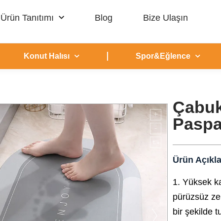
Ürün Tanıtımı
Blog
Bize Ulaşın
Konut Halısı
Spor&Eğlence
Çabuk
Paspa
Ürün Açıkl
1. Yüksek ka
pürüzsüz ze
bir şekilde t