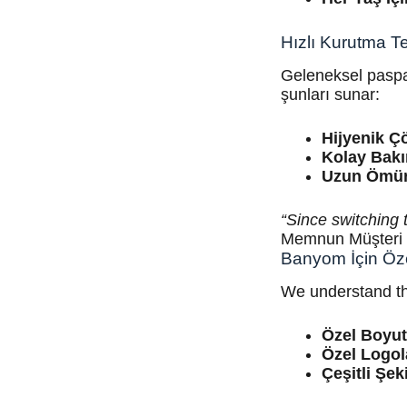
Hızlı Kurutma Te
Geleneksel paspas
şunları sunar:
Hijyenik 
Kolay Bak
Uzun Ömürl
“Since switching
Memnun Müşteri
Banyom İçin Öze
We understand tha
Özel Boyut
Özel Logol
Çeşitli Şeki