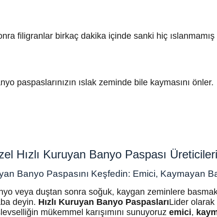
onra filigranlar birkaç dakika içinde sanki hiç ıslanmamış 
yo paspaslarınızın ıslak zeminde bile kaymasını önler.
l Hızlı Kuruyan Banyo Paspası Üreticileri 
ruyan Banyo Paspasını Keşfedin: Emici, Kaymayan Ban
banyo veya duştan sonra soğuk, kaygan zeminlere basmak
aba deyin.
Hızlı Kuruyan Banyo Paspasları
Lider olara
 işlevselliğin mükemmel karışımını sunuyoruz
emici
,
kay