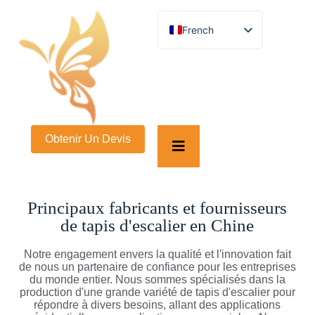
French
English
German
Spanish
Turkish
Italian
Russian
Arabic
Obtenir Un Devis
Persian (Afghanistan)
Hebrew
Bengali
Persian
Scottish Gaelic
Principaux fabricants et fournisseurs
Panjabi
Croatian
de tapis d'escalier en Chine
Slovenian
Greek
Notre engagement envers la qualité et l'innovation fait
Afrikaans
de nous un partenaire de confiance pour les entreprises
Korean
du monde entier. Nous sommes spécialisés dans la
Japanese
production d'une grande variété de tapis d'escalier pour
Portuguese
répondre à divers besoins, allant des applications