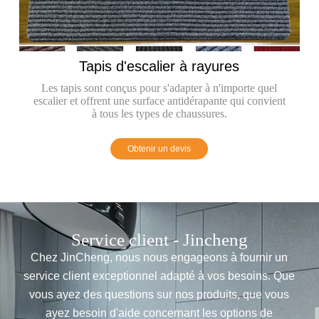
er à rayures
Tapis d'escalier en v
'adapter à n'importe quel
Le matériau des tapis est excellen
 antidérapante qui convient
mature, simple mais pas simple, à l
de chaussures.
beau.
 devis
Obtenir un devis
Service client - Jincheng
Chez JinCheng, nous nous engageons à fournir un
service client exceptionnel adapté à vos besoins. Que
vous ayez des questions sur nos produits, que vous
ayez besoin d'aide concernant les options de