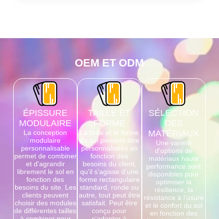
OEM ET ODM
ÉPISSURE
TAILLE ET
SÉLECTION
MODULAIRE
FORME
DES
La conception
La taille et la forme
MATÉRIAUX
modulaire
du sol peuvent être
Une variété
personnalisable
personnalisées en
d'options de
permet de combiner
fonction des
matériaux haute
et d'agrandir
besoins du client,
performance sont
librement le sol en
qu'il s'agisse d'une
disponibles pour
fonction des
forme rectangulaire
optimiser la
besoins du site. Les
standard, ronde ou
résilience, la
clients peuvent
autre, tout peut être
résistance à l'usure
choisir des modules
satisfait. Peut être
et le confort du sol
de différentes tailles
conçu pour
en fonction des
à combiner pour
s'adapter à