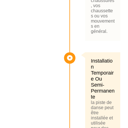
chaussures
, vos
chaussette
s ou vos
mouvement
s en
général.
Installatio
N
Temporair
E Ou
Semi-
Permanen
Te
la piste de
danse peut
être
installée et
utilisée