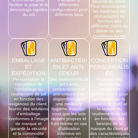
besoins du client.
faciliter la pose et le
différentes
Peut recommander
démontage rapides
configurations pour
les matériaux les
du sol
différents lieux
plus adaptés en
fonction des
différents styles de
danse ou des
conditions du sol
EMBALLAGE
ANTIBACTÉRI
CONCEPTION
ET
EN ET ANTI-
PERSONNALIS
EXPÉDITION
ODEUR
ÉE
Personnaliser la
Des revêtements de
Proposer des
conception de
sol traités
services de
l'emballage du
antibactériens et
conception
revêtement de sol
anti-odeurs sont
personnalisés pour
en fonction des
disponibles pour
personnaliser la
exigences du client,
une meilleure
couleur, le motif et
fournir des solutions
hygiène. Assurez-
la texture du
d'emballage
vous que les sols
revêtement de sol
conformes à l'image
restent propres et
en fonction des
de marque et
frais même en cas
besoins de la
garantir la sécurité
d'utilisation
marque du client et
et la commodité
intensive en
des caractéristiques