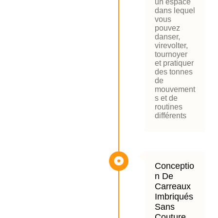
un espace
dans lequel
vous
pouvez
danser,
virevolter,
tournoyer
et pratiquer
des tonnes
de
mouvement
s et de
routines
différents
Conceptio
N De
Carreaux
Imbriqués
Sans
Couture