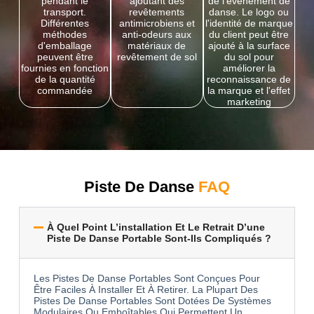
pendant le
ajoutant des
de l'événement de
transport.
revêtements
danse. Le logo ou
Différentes
antimicrobiens et
l'identité de marque
méthodes
anti-odeurs aux
du client peut être
d'emballage
matériaux de
ajouté à la surface
peuvent être
revêtement de sol
du sol pour
fournies en fonction
améliorer la
de la quantité
reconnaissance de
commandée
la marque et l'effet
marketing
Piste De Danse
FAQ
À Quel Point L’installation Et Le Retrait D’une
Piste De Danse Portable Sont-Ils Compliqués ?
Les Pistes De Danse Portables Sont Conçues Pour
Être Faciles À Installer Et À Retirer. La Plupart Des
Pistes De Danse Portables Sont Dotées De Systèmes
Modulaires Ou Emboîtables Qui Permettent Un