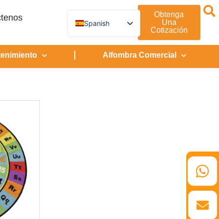
Obtenga
tenos
Una
Spanish
Cotización
English
German
French
tenimiento
Alfombra Comercial
Turkish
Italian
Russian
Arabic
Persian (Afghanistan)
Hebrew
Bengali
Persian
Scottish Gaelic
Panjabi
Croatian
Slovenian
Greek
Afrikaans
Korean
Japanese
Portuguese