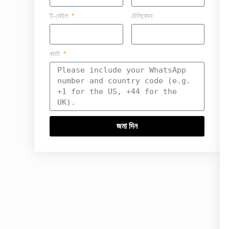
ই-মেইল
টেলিফোন
বার্তা
জমা দিন