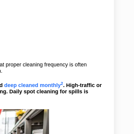
t proper cleaning frequency is often
n.
2
nd
deep cleaned monthly
. High-traffic or
. Daily spot cleaning for spills is