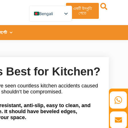
একটি উদ্ধৃতি
পেতে
Bengali
English
German
French
ার্পেট
Spanish
Turkish
Italian
Russian
Arabic
Persian (Afghanistan)
s Best for Kitchen?
Hebrew
Persian
Scottish Gaelic
I’ve seen countless kitchen accidents caused
Panjabi
t shouldn’t be compromised.
Croatian
Slovenian
Greek
esistant, anti-slip, easy to clean, and
Afrikaans
. It should have beveled edges,
Korean
your space.
Japanese
Portuguese