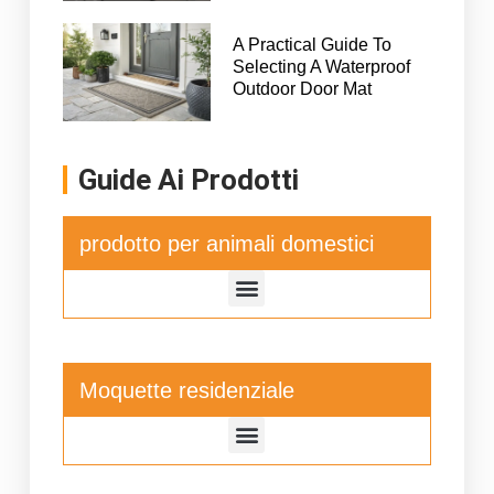
A Practical Guide To
Selecting A Waterproof
Outdoor Door Mat
Guide Ai Prodotti
prodotto per animali domestici
Moquette residenziale
Tappetino per asciugare i piatti da cucina