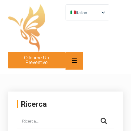
Italian
English
German
French
Spanish
Turkish
Russian
Arabic
Ottenere Un
Persian (Afghanistan)
Preventivo
Hebrew
Bengali
Persian
Scottish Gaelic
Panjabi
Croatian
Slovenian
Ricerca
Greek
Afrikaans
Korean
Japanese
Portuguese