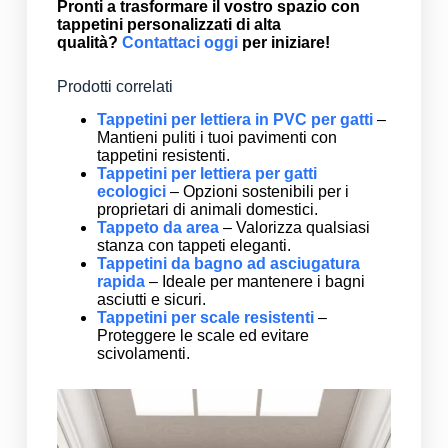
Pronti a trasformare il vostro spazio con
tappetini personalizzati di alta
qualità?
Contattaci oggi
per iniziare!
Prodotti correlati
Tappetini per lettiera in PVC per gatti
–
Mantieni puliti i tuoi pavimenti con
tappetini resistenti.
Tappetini per lettiera per gatti
ecologici
– Opzioni sostenibili per i
proprietari di animali domestici.
Tappeto da area
– Valorizza qualsiasi
stanza con tappeti eleganti.
Tappetini da bagno ad asciugatura
rapida
– Ideale per mantenere i bagni
asciutti e sicuri.
Tappetini per scale resistenti
–
Proteggere le scale ed evitare
scivolamenti.