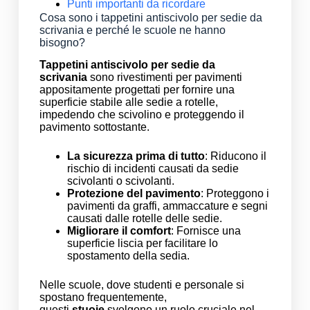
Punti importanti da ricordare
Cosa sono i tappetini antiscivolo per sedie da
scrivania e perché le scuole ne hanno
bisogno?
Tappetini antiscivolo per sedie da
scrivania
sono rivestimenti per pavimenti
appositamente progettati per fornire una
superficie stabile alle sedie a rotelle,
impedendo che scivolino e proteggendo il
pavimento sottostante.
La sicurezza prima di tutto
: Riducono il
rischio di incidenti causati da sedie
scivolanti o scivolanti.
Protezione del pavimento
: Proteggono i
pavimenti da graffi, ammaccature e segni
causati dalle rotelle delle sedie.
Migliorare il comfort
: Fornisce una
superficie liscia per facilitare lo
spostamento della sedia.
Nelle scuole, dove studenti e personale si
spostano frequentemente,
questi
stuoie
svolgono un ruolo cruciale nel