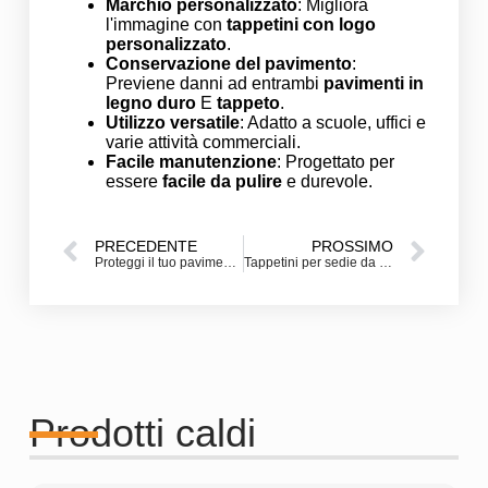
Marchio personalizzato
: Migliora
l'immagine con
tappetini con logo
personalizzato
.
Conservazione del pavimento
:
Previene danni ad entrambi
pavimenti in
legno duro
E
tappeto
.
Utilizzo versatile
: Adatto a scuole, uffici e
varie attività commerciali.
Facile manutenzione
: Progettato per
essere
facile da pulire
e durevole.
PRECEDENTE
PROSSIMO
Proteggi il tuo pavimento in legno con tappetini per sedie da ufficio personalizzati
Tappetini per sedie da ufficio personalizzati: proteggi i tuoi pavimenti con stile e durata
Prodotti caldi