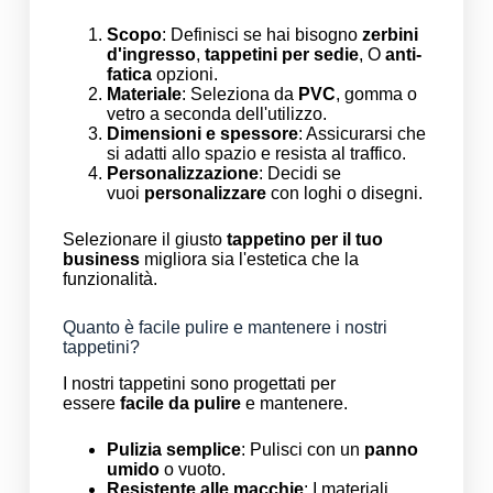
Scopo
: Definisci se hai bisogno
zerbini
d'ingresso
,
tappetini per sedie
, O
anti-
fatica
opzioni.
Materiale
: Seleziona da
PVC
, gomma o
vetro a seconda dell'utilizzo.
Dimensioni e spessore
: Assicurarsi che
si adatti allo spazio e resista al traffico.
Personalizzazione
: Decidi se
vuoi
personalizzare
con loghi o disegni.
Selezionare il giusto
tappetino per il tuo
business
migliora sia l'estetica che la
funzionalità.
Quanto è facile pulire e mantenere i nostri
tappetini?
I nostri tappetini sono progettati per
essere
facile da pulire
e mantenere.
Pulizia semplice
: Pulisci con un
panno
umido
o vuoto.
Resistente alle macchie
: I materiali