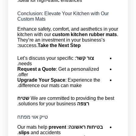
ideal for high-traffic entrances.
Conclusion: Elevate Your Kitchen with Our
Custom Mats
Enhance safety, comfort, and aesthetics in your
kitchen with our
custom kitchen rubber mats
.
They’re an investment in your business’s
success.
Take the Next Step:
צור קשר
: Let’s discuss your specific
needs.
Request a Quote
: Get a personalized
offer.
Upgrade Your Space
: Experience the
difference our mats can make.
We are committed to providing the best
שטיח
רצפה
solutions for your business.
טייק אווי מפתח
בטיחות ראשונה
: Our mats help
prevent
slips
and accidents.