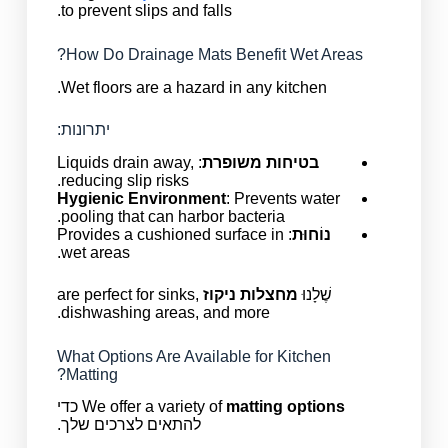
to prevent slips and falls.
How Do Drainage Mats Benefit Wet Areas?
Wet floors are a hazard in any kitchen.
יתרונות:
בטיחות משופרת
: Liquids drain away,
reducing slip risks.
Hygienic Environment
: Prevents water
pooling that can harbor bacteria.
נוֹחוּת
: Provides a cushioned surface in
wet areas.
שֶׁלָנוּ
מחצלות ניקוז
are perfect for sinks,
dishwashing areas, and more.
What Options Are Available for Kitchen
Matting?
matting options
We offer a variety of
כדי
להתאים לצרכים שלך.