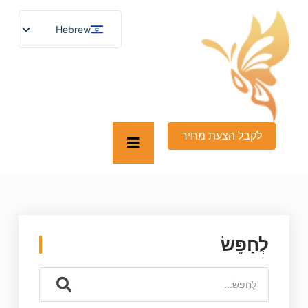
Hebrew
English
German
French
Spanish
Turkish
Italian
Russian
לקבל הצעת מחיר
Arabic
Persian (Afghanistan)
Bengali
Persian
Scottish Gaelic
Panjabi
Croatian
Slovenian
לְחַפֵּשׂ
Greek
Afrikaans
Korean
Japanese
Portuguese