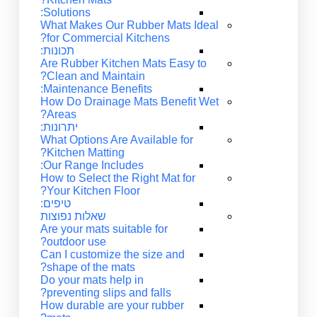
Solutions:
What Makes Our Rubber Mats Ideal
for Commercial Kitchens?
תכונות:
Are Rubber Kitchen Mats Easy to
Clean and Maintain?
Maintenance Benefits:
How Do Drainage Mats Benefit Wet
Areas?
יתרונות:
What Options Are Available for
Kitchen Matting?
Our Range Includes:
How to Select the Right Mat for
Your Kitchen Floor?
טיפים:
שאלות נפוצות
Are your mats suitable for
outdoor use?
Can I customize the size and
shape of the mats?
Do your mats help in
preventing slips and falls?
How durable are your rubber