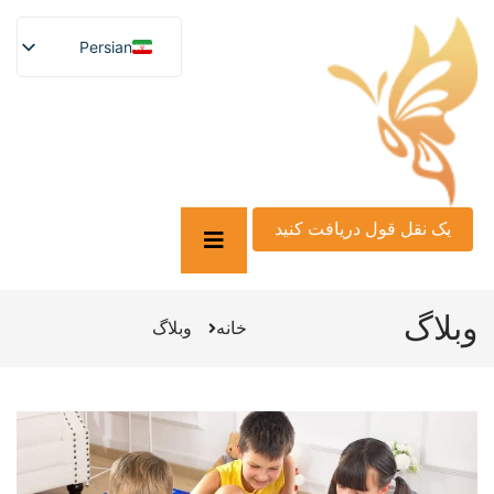
Persian
English
German
French
Spanish
Turkish
Italian
Russian
Arabic
یک نقل قول دریافت کنید
Persian (Afghanistan)
Hebrew
Bengali
Scottish Gaelic
وبلاگ
Panjabi
خانه
وبلاگ
Croatian
Slovenian
Greek
Afrikaans
Korean
Japanese
Portuguese