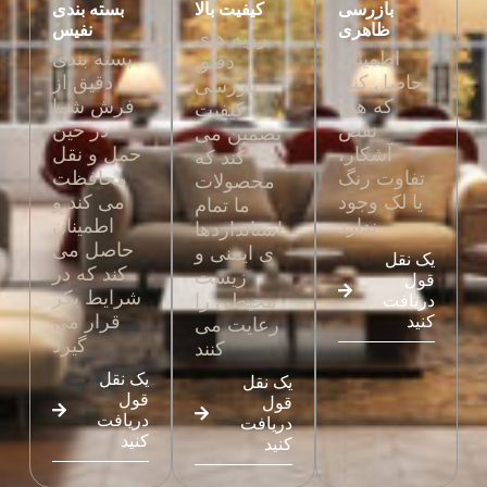
بازرسی
کیفیت بالا
بسته بندی
ظاهری
نفیس
رویه های
اطمینان
بسته بندی
دقیق
حاصل کنید
دقیق از
بازرسی
که هیچ
فرش شما
کیفیت
نقص
در حین
تضمین می
آشکار،
حمل و نقل
کند که
تفاوت رنگ
محافظت
محصولات
یا لک وجود
می کند و
ما تمام
ندارد
اطمینان
استانداردها
حاصل می
ی ایمنی و
یک نقل
کند که در
زیست
قول
شرایط بکر
محیطی را
دریافت
قرار می
کنید
رعایت می
گیرد
کنند
یک نقل
یک نقل
قول
قول
دریافت
دریافت
کنید
کنید