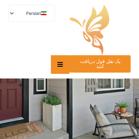
Persian
English
German
French
Spanish
Turkish
Italian
Russian
یک نقل قول دریافت
Arabic
کنید
Persian (Afghanistan)
Hebrew
Bengali
Scottish Gaelic
Panjabi
Croatian
Slovenian
Greek
Afrikaans
Korean
Japanese
Portuguese