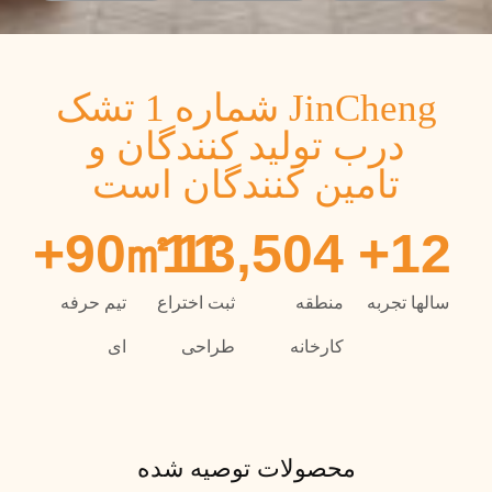
JinCheng شماره 1 تشک
درب تولید کنندگان و
تامین کنندگان است
+
100
㎡
13
15,000
+
14
سالها تجربه
منطقه
ثبت اختراع
تیم حرفه
کارخانه
طراحی
ای
محصولات توصیه شده