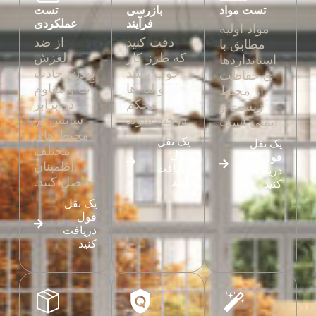
تست مواد
بازرسی
تست
فرآیند
عملکردی
مواد اولیه
دقت کنید
از ضد
مطابق با
که طرز کار
لغزش
استانداردها
خوب باشد
بودن، جاذب
ی حفاظت
و لبه ها
آب و مقاوم
از محیط
محکم
در برابر
زیست و
دوخته شوند
سایش در
ایمنی است
محیط های
یک نقل
یک نقل
مختلف
قول
قول
اطمینان
دریافت
دریافت
حاصل کنید.
کنید
کنید
یک نقل
قول
دریافت
کنید