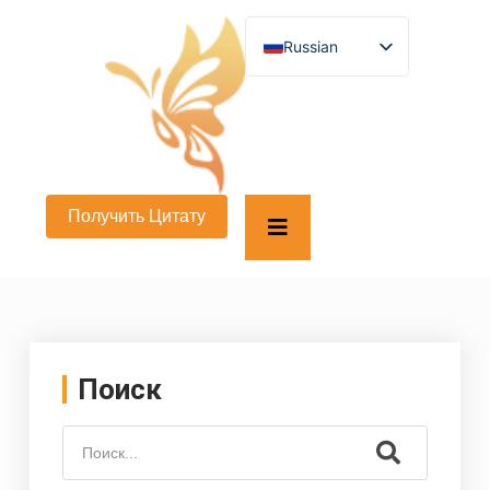
Russian
English
German
French
Spanish
Turkish
Italian
Arabic
Получить Цитату
Persian (Afghanistan)
Hebrew
Bengali
Persian
Scottish Gaelic
Panjabi
Croatian
Slovenian
Поиск
Greek
Afrikaans
Korean
Japanese
Portuguese