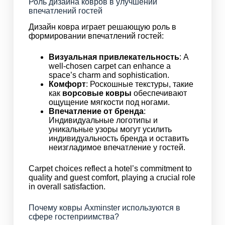
Роль дизайна ковров в улучшении
впечатлений гостей
Дизайн ковра играет решающую роль в
формировании впечатлений гостей:
Визуальная привлекательность
: A
well-chosen carpet can enhance a
space’s charm and sophistication.
Комфорт
: Роскошные текстуры, такие
как
ворсовые ковры
обеспечивают
ощущение мягкости под ногами.
Впечатление от бренда
:
Индивидуальные логотипы и
уникальные узоры могут усилить
индивидуальность бренда и оставить
неизгладимое впечатление у гостей.
Carpet choices reflect a hotel’s commitment to
quality and guest comfort, playing a crucial role
in overall satisfaction.
Почему ковры Axminster используются в
сфере гостеприимства?