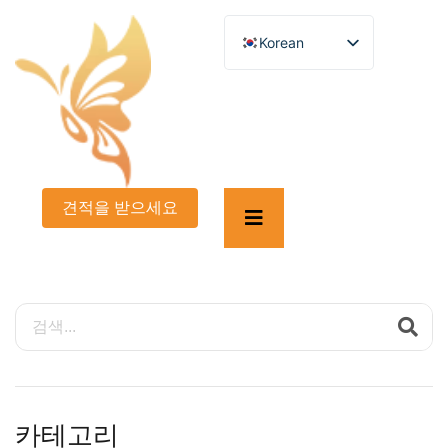
Korean
English
German
French
Spanish
Turkish
Italian
Russian
Arabic
견적을 받으세요
Persian (Afghanistan)
Hebrew
Bengali
Persian
Scottish Gaelic
Panjabi
Croatian
Slovenian
Greek
Afrikaans
Japanese
카테고리
Portuguese