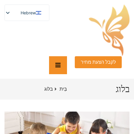
Hebrew
English
German
French
Spanish
Turkish
Italian
Russian
Arabic
לקבל הצעת מחיר
Persian (Afghanistan)
Bengali
Persian
Scottish Gaelic
בלוג
Panjabi
בַּיִת
בלוג
Croatian
Slovenian
Greek
Afrikaans
Korean
Japanese
Portuguese