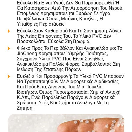
Εύκολο Να Είναι Υγρό, Δεν Θα Παραμορφωθεί Ή
Θα Καταστραφεί Από Την Απορρόφηση Του Νερού,
Επομένως Χρησιμοποιείται Ευρέως Σε Υγρά
Περιβάλλοντα Όπως Μπάνια, Κουζίνες Ή
Υπαίθριες Περιστάσεις
Εύκολο Στον Καθαρισμό Και Τη Συντήρηση: Λόγω
Της Λείας Επιφάνειας Του, Το Υλικό PVC Δεν
Προσκολλάται Εύκολα Στη Βρωμιά.
Φιλικό Προς Το Περιβάλλον Και Ανακυκλώσιμο: Το
JinCheng Χρησιμοποιεί Υψηλής Ποιότητας,
Σύγχρονα Υλικά PVC Που Είναι Συνήθως
Ανακυκλώσιμα Πολλές Φορές, Συμβάλλοντας Στη
Μείωση Της Σπατάλης Πόρων.
Ευελιξία Και Προσαρμογή: Τα Υλικά PVC Μπορούν
Να Τροποποιηθούν Με Διαφορετικές Διαδικασίες
Και Πρόσθετα, Δίνοντάς Του Μια Ποικιλία
Ιδιοτήτων, Όπως Πυροπροστασία, Χημική Αντοχή
Κ.λπ., Ενώ Παράλληλα Παράγουν Διαφορετικά
Χρώματα, Υφές Και Σχήματα Ανάλογα Με Τη
Ζήτηση.