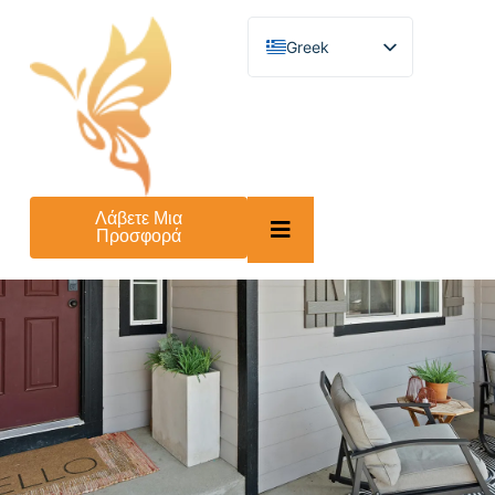
Greek
English
German
French
Spanish
Turkish
Italian
Russian
Λάβετε Μια
Arabic
Προσφορά
Persian (Afghanistan)
Hebrew
Bengali
Persian
Scottish Gaelic
Panjabi
Croatian
Slovenian
Afrikaans
Korean
Japanese
Portuguese