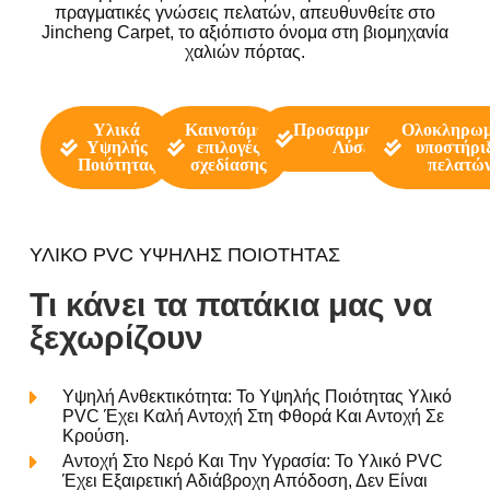
πραγματικές γνώσεις πελατών, απευθυνθείτε στο
Jincheng Carpet, το αξιόπιστο όνομα στη βιομηχανία
χαλιών πόρτας.
Υλικά
Καινοτόμες
Προσαρμοσμένες
Ολοκληρωμ
Υψηλής
επιλογές
Λύσεις
υποστήρι
Ποιότητας
σχεδίασης
πελατώ
ΥΛΙΚΌ PVC ΥΨΗΛΉΣ ΠΟΙΌΤΗΤΑΣ
Τι κάνει τα πατάκια μας να
ξεχωρίζουν
Υψηλή Ανθεκτικότητα: Το Υψηλής Ποιότητας Υλικό
PVC Έχει Καλή Αντοχή Στη Φθορά Και Αντοχή Σε
Κρούση.
Αντοχή Στο Νερό Και Την Υγρασία: Το Υλικό PVC
Έχει Εξαιρετική Αδιάβροχη Απόδοση, Δεν Είναι