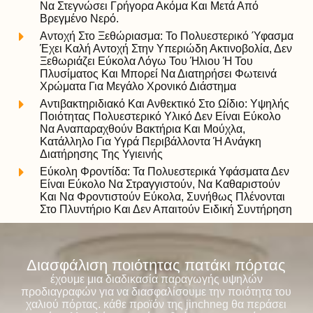
Να Στεγνώσει Γρήγορα Ακόμα Και Μετά Από
Βρεγμένο Νερό.
Αντοχή Στο Ξεθώριασμα: Το Πολυεστερικό Ύφασμα
Έχει Καλή Αντοχή Στην Υπεριώδη Ακτινοβολία, Δεν
Ξεθωριάζει Εύκολα Λόγω Του Ήλιου Ή Του
Πλυσίματος Και Μπορεί Να Διατηρήσει Φωτεινά
Χρώματα Για Μεγάλο Χρονικό Διάστημα
Αντιβακτηριδιακό Και Ανθεκτικό Στο Ωίδιο: Υψηλής
Ποιότητας Πολυεστερικό Υλικό Δεν Είναι Εύκολο
Να Αναπαραχθούν Βακτήρια Και Μούχλα,
Κατάλληλο Για Υγρά Περιβάλλοντα Ή Ανάγκη
Διατήρησης Της Υγιεινής
Εύκολη Φροντίδα: Τα Πολυεστερικά Υφάσματα Δεν
Είναι Εύκολο Να Στραγγιστούν, Να Καθαριστούν
Και Να Φροντιστούν Εύκολα, Συνήθως Πλένονται
Στο Πλυντήριο Και Δεν Απαιτούν Ειδική Συντήρηση
Διασφάλιση ποιότητας πατάκι πόρτας
έχουμε μια διαδικασία παραγωγής υψηλών
προδιαγραφών για να διασφαλίσουμε την ποιότητα του
χαλιού πόρτας. κάθε προϊόν της jinchneg θα περάσει