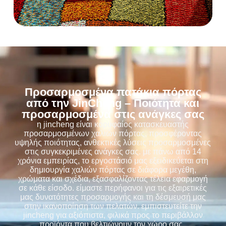
Προσαρμοσμένα πατάκια πόρτας
από την JinCheng – Ποιότητα και
προσαρμοσμένα στις ανάγκες σας
η jincheng είναι κορυφαίος κατασκευαστής
προσαρμοσμένων χαλιών πόρτας, προσφέροντας
υψηλής ποιότητας, ανθεκτικές λύσεις προσαρμοσμένες
στις συγκεκριμένες ανάγκες σας. με πάνω από 14
χρόνια εμπειρίας, το εργοστάσιό μας εξειδικεύεται στη
δημιουργία χαλιών πόρτας σε διάφορα μεγέθη,
χρώματα και σχέδια, εξασφαλίζοντας τέλεια εφαρμογή
σε κάθε είσοδο. είμαστε περήφανοι για τις εξαιρετικές
μας δυνατότητες προσαρμογής και τη δέσμευσή μας
στην ικανοποίηση των πελατών. εμπιστευτείτε την
jincheng για αξιόπιστα, φιλικά προς το περιβάλλον
προϊόντα που βελτιώνουν τον χώρο σας.